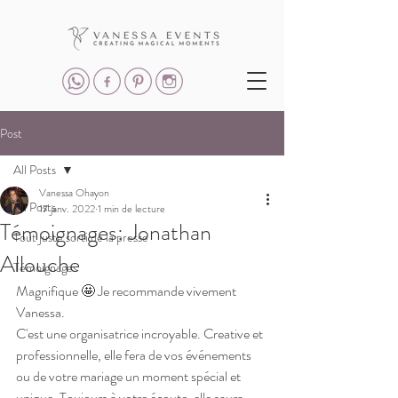
Post
All Posts
Vanessa Ohayon
All Posts
17 janv. 2022
1 min de lecture
Témoignages: Jonathan
Tout juste sorti de la presse
Allouche
Témoignages
Magnifique 🤩 Je recommande vivement 
Vanessa.
C'est une organisatrice incroyable. Creative et 
professionnelle, elle fera de vos événements 
ou de votre mariage un moment spécial et 
unique. Toujours à votre écoute, elle saura 